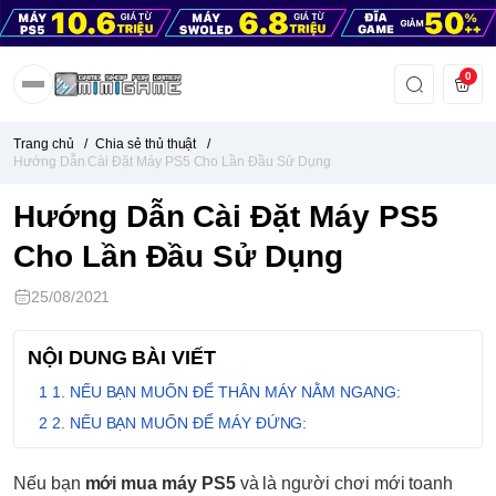
0
Trang chủ
/
Chia sẻ thủ thuật
/
Hướng Dẫn Cài Đặt Máy PS5 Cho Lần Đầu Sử Dụng
Hướng Dẫn Cài Đặt Máy PS5
Cho Lần Đầu Sử Dụng
25/08/2021
NỘI DUNG BÀI VIẾT
1. NẾU BẠN MUỐN ĐỂ THÂN MÁY NẰM NGANG:
2. NẾU BẠN MUỐN ĐỂ MÁY ĐỨNG:
Nếu bạn
mới mua máy PS5
và là người chơi mới toanh