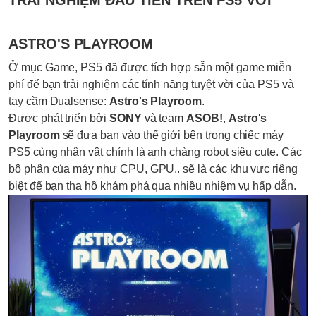
ASTRO'S PLAYROOM
Ở mục Game, PS5 đã được tích hợp sẵn một game miễn
phí để bạn trải nghiệm các tính năng tuyệt vời của PS5 và
tay cầm Dualsense:
Astro's Playroom
.
Được phát triển bởi
SONY
và team
ASOB!
,
Astro's
Playroom
sẽ đưa bạn vào thế giới bên trong chiếc máy
PS5 cùng nhân vật chính là anh chàng robot siêu cute. Các
bộ phận của máy như CPU, GPU.. sẽ là các khu vực riêng
biệt để bạn tha hồ khám phá qua nhiều nhiệm vụ hấp dẫn.