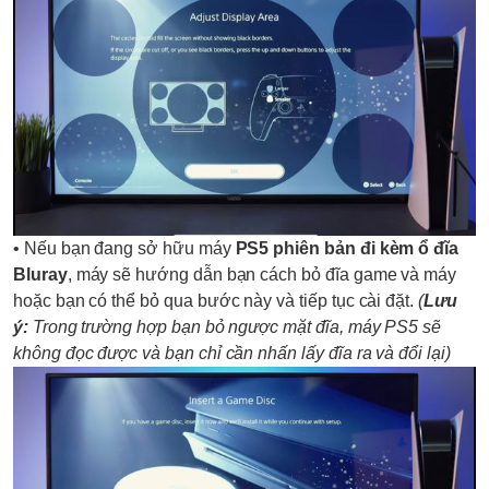
• Nếu bạn đang sở hữu máy
PS5 phiên bản đi kèm ổ đĩa
Bluray
, máy sẽ hướng dẫn bạn cách bỏ đĩa game và máy
hoặc bạn có thể bỏ qua bước này và tiếp tục cài đặt.
(
Lưu
ý:
Trong trường hợp bạn bỏ ngược mặt đĩa, máy PS5 sẽ
không đọc được và bạn chỉ cần nhấn lấy đĩa ra và đổi lại)