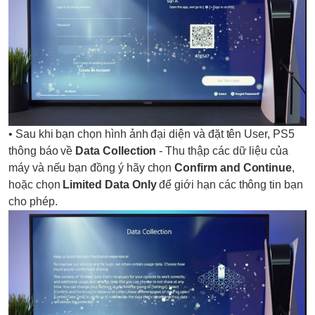
• Sau khi bạn chọn hình ảnh đại diện và đặt tên User, PS5
thông báo về
Data Collection
- Thu thập các dữ liệu của
máy và nếu bạn đồng ý hãy chọn
Confirm and Continue
,
hoặc chọn
Limited Data Only
để giới hạn các thông tin bạn
cho phép.