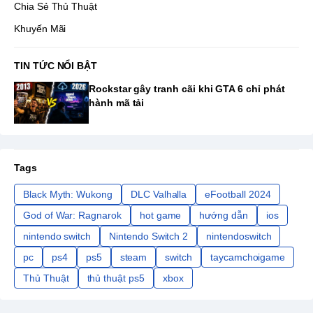
Chia Sẻ Thủ Thuật
Khuyến Mãi
TIN TỨC NỔI BẬT
Rockstar gây tranh cãi khi GTA 6 chỉ phát
hành mã tải
Tags
Black Myth: Wukong
DLC Valhalla
eFootball 2024
God of War: Ragnarok
hot game
hướng dẫn
ios
nintendo switch
Nintendo Switch 2
nintendoswitch
pc
ps4
ps5
steam
switch
taycamchoigame
Thủ Thuật
thủ thuật ps5
xbox