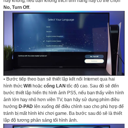
hay không, nếu bạn không thích tính năng này có thể chọn
No, Turn Off
.
• Bước tiếp theo bạn sẽ thiết lập kết nối Internet qua hai
hình thức
Wifi
hoặc
cổng LAN
tốc độ cao. Sau đó sẽ đến
bước thiết lập hiển thị hình ảnh PS5, nếu bạn thấy viền hình
ảnh lớn hay nhỏ hơn viền TV, bạn hãy sử dụng phím điều
hướng
D-PAD
lên xuống để điều chỉnh sao cho phù hợp để
tránh bị mất hình khi chơi game. Ba bước sau đó sẽ là thiết
lập độ tương phản sáng tối hình ảnh.