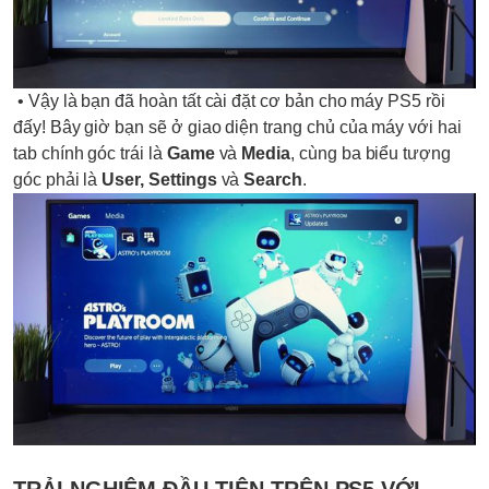
• Vậy là bạn đã hoàn tất cài đặt cơ bản cho máy PS5 rồi
đấy! Bây giờ bạn sẽ ở giao diện trang chủ của máy với hai
tab chính góc trái là
Game
và
Media
, cùng ba biểu tượng
góc phải là
User,
Settings
và
Search
.
TRẢI NGHIỆM ĐẦU TIÊN TRÊN PS5 VỚI