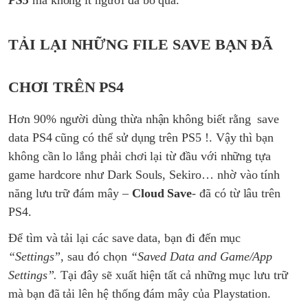
PS5
mà không ít người đã bỏ qua.
TẢI LẠI NHỮNG FILE SAVE BẠN ĐÃ
CHƠI TRÊN PS4
Hơn 90% người dùng thừa nhận không biết rằng save
data PS4 cũng có thể sử dụng trên PS5 !. Vậy thì bạn
không cần lo lắng phải chơi lại từ đầu với những tựa
game hardcore như Dark Souls, Sekiro… nhờ vào tính
năng lưu trữ đám mây –
Cloud Save
- đã có từ lâu trên
PS4.
Để tìm và tải lại các save data, bạn đi đến mục
“Settings”
, sau đó chọn
“Saved Data and Game/App
Settings”.
Tại đây sẽ xuất hiện tất cả những mục lưu trữ
mà bạn đã tải lên hệ thống đám mây của Playstation.