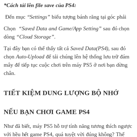
*Cách tải lên file save của PS4:
Đến mục
“Settings”
biểu tượng bánh răng tại góc phải
Chọn
“Saved Data and Game/App Setting”
sau đó chọn
dòng
“Cloud Storage”
.
Tại đây bạn có thể thấy tất cả
Saved Data(PS4)
, sau đó
chọn
Auto-Upload
để tải chúng lên hệ thống lưu trữ đám
mây để tiếp tục cuộc chơi trên máy PS5 ở nơi bạn dừng
chân.
TIẾT KIỆM DUNG LƯỢNG BỘ NHỚ
NẾU BẠN CHƠI GAME PS4
Như đã biết, máy PS5 hỗ trợ tính năng tương thích ngược
với hều hết game PS4, quá tuyệt vời đúng không? Thế