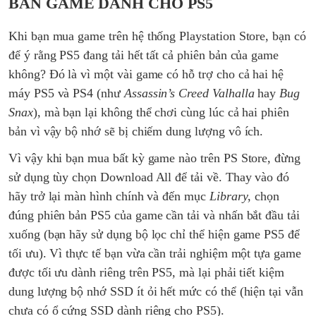
BẢN GAME DÀNH CHO PS5
Khi bạn mua game trên hệ thống Playstation Store, bạn có
để ý rằng PS5 đang tải hết tất cả phiên bản của game
không? Đó là vì một vài game có hỗ trợ cho cả hai hệ
máy PS5 và PS4 (như
Assassin’s Creed Valhalla
hay
Bug
Snax
), mà bạn lại không thể chơi cùng lúc cả hai phiên
bản vì vậy bộ nhớ sẽ bị chiếm dung lượng vô ích.
Vì vậy khi bạn mua bất kỳ game nào trên PS Store, đừng
sử dụng tùy chọn Download All để tải về. Thay vào đó
hãy trở lại màn hình chính và đến mục
Library
, chọn
đúng phiên bản PS5 của game cần tải và nhấn bắt đầu tải
xuống (bạn hãy sử dụng bộ lọc chỉ thể hiện game PS5 để
tối ưu). Vì thực tế bạn vừa cần trải nghiệm một tựa game
được tối ưu dành riêng trên PS5, mà lại phải tiết kiệm
dung lượng bộ nhớ SSD ít ỏi hết mức có thể (hiện tại vẫn
chưa có ổ cứng SSD dành riêng cho PS5).