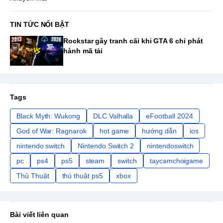
TIN TỨC NỔI BẬT
Rockstar gây tranh cãi khi GTA 6 chỉ phát
hành mã tải
Tags
Black Myth: Wukong
DLC Valhalla
eFootball 2024
God of War: Ragnarok
hot game
hướng dẫn
ios
nintendo switch
Nintendo Switch 2
nintendoswitch
pc
ps4
ps5
steam
switch
taycamchoigame
Thủ Thuật
thủ thuật ps5
xbox
Bài viết liên quan