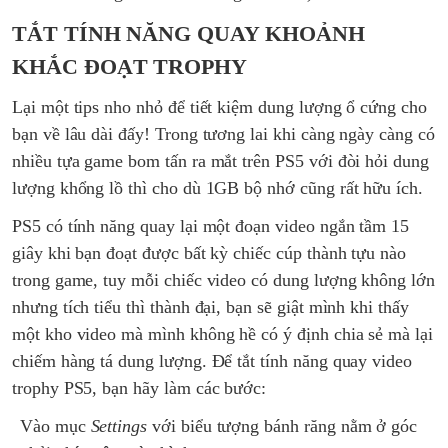
TẮT TÍNH NĂNG QUAY KHOẢNH
KHẮC ĐOẠT TROPHY
Lại một tips nho nhỏ để tiết kiệm dung lượng ổ cứng cho
bạn về lâu dài đấy! Trong tương lai khi càng ngày càng có
nhiều tựa game bom tấn ra mắt trên PS5 với đòi hỏi dung
lượng khổng lồ thì cho dù 1GB bộ nhớ cũng rất hữu ích.
PS5 có tính năng quay lại một đoạn video ngắn tầm 15
giây khi bạn đoạt được bất kỳ chiếc cúp thành tựu nào
trong game, tuy mỗi chiếc video có dung lượng không lớn
nhưng tích tiểu thì thành đại, bạn sẽ giật mình khi thấy
một kho video mà mình không hề có ý định chia sẻ mà lại
chiếm hàng tá dung lượng. Để tắt tính năng quay video
trophy PS5, bạn hãy làm các bước:
Vào mục
Settings
với biểu tượng bánh răng nằm ở góc