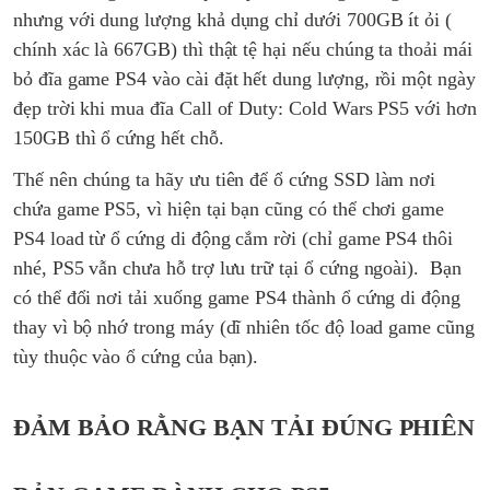
nhưng với dung lượng khả dụng chỉ dưới 700GB ít ỏi (
chính xác là 667GB) thì thật tệ hại nếu chúng ta thoải mái
bỏ đĩa game PS4 vào cài đặt hết dung lượng, rồi một ngày
đẹp trời khi mua đĩa Call of Duty: Cold Wars PS5 với hơn
150GB thì ổ cứng hết chỗ.
Thế nên chúng ta hãy ưu tiên để ổ cứng SSD làm nơi
chứa game PS5, vì hiện tại bạn cũng có thể chơi game
PS4 load từ ổ cứng di động cắm rời (chỉ game PS4 thôi
nhé, PS5 vẫn chưa hỗ trợ lưu trữ tại ổ cứng ngoài). Bạn
có thể đổi nơi tải xuống game PS4 thành ổ cứng di động
thay vì bộ nhớ trong máy (dĩ nhiên tốc độ load game cũng
tùy thuộc vào ổ cứng của bạn).
ĐẢM BẢO RẰNG BẠN TẢI ĐÚNG PHIÊN